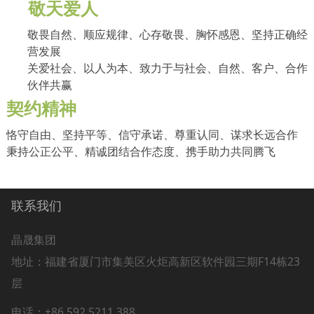
敬天爱人
敬畏自然、顺应规律、心存敬畏、胸怀感恩、坚持正确经
营发展
关爱社会、以人为本、致力于与社会、自然、客户、合作
伙伴共赢
契约精神
恪守自由、坚持平等、信守承诺、尊重认同、谋求长远合作
秉持公正公平、精诚团结合作态度、携手助力共同腾飞
联系我们
晶晟集团
地址：
福建省厦门市集美区火炬高新区软件园三期F14栋23
层
电话：+86 592 5211 388