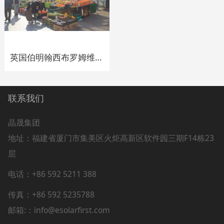
英国伯明翰西布罗姆维奇200kWp太阳能市场摊位
联系我们
晶晟集团
地址：
福建省厦门市集美区火炬高新区软件园三期F14栋23
层
电话：+86 592 5211 388
传真：+86 592 5235788
邮箱:：info@esolarfirst.com