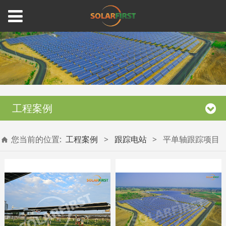
工程案例
您当前的位置:
工程案例
>
跟踪电站
>
平单轴跟踪项目