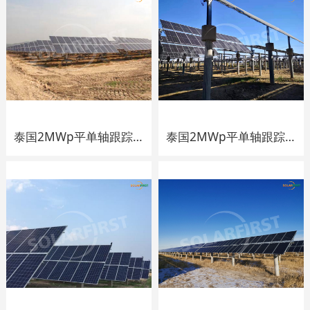
泰国2MWp平单轴跟踪项目
泰国2MWp平单轴跟踪项目